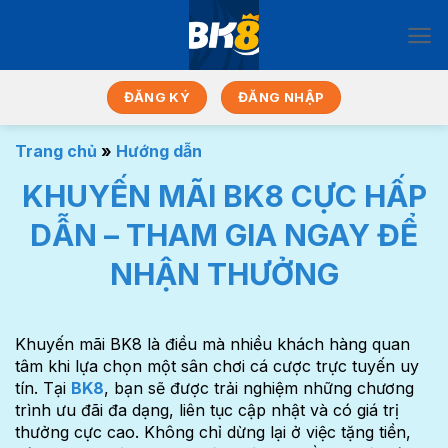
Bỏ
qua
nội
dung
ĐĂNG KÝ
ĐĂNG NHẬP
Trang chủ
»
Hướng dẫn
KHUYẾN MÃI BK8 CỰC HẤP
DẪN – THAM GIA NGAY ĐỂ
NHẬN THƯỞNG
Khuyến mãi BK8 là điều mà nhiều khách hàng quan
tâm khi lựa chọn một sân chơi cá cược trực tuyến uy
tín. Tại
BK8
, bạn sẽ được trải nghiệm những chương
trình ưu đãi đa dạng, liên tục cập nhật và có giá trị
thưởng cực cao. Không chỉ dừng lại ở việc tặng tiền,