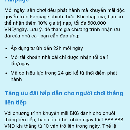
Mỗi ngày, sân chơi đều phát hành mã khuyến mãi độc
quyền trên Fanpage chính thức. Khi nhập mã, bạn có
thể nhận thêm 10% giá trị nạp, tối đa 500.000
VND/ngày. Lưu ý, để tham gia chương trình nhận ưu
đãi của nhà cái, bạn cần đáp ứng:
Áp dụng từ 8h đến 22h mỗi ngày
Mỗi tài khoản nhà cái chỉ được nhận tối đa 1
lần/ngày
Mã có hiệu lực trong 24 giờ kể từ thời điểm phát
hành
Tặng ưu đãi hấp dẫn cho người chơi thắng
liên tiếp
Với chương trình khuyến mãi BK8 dành cho chuỗi
thắng liên tiếp, bạn có cơ hội nhận ngay tới 1.888.888
VND khi thắng từ 10 ván trở lên trong ngày. Thể lệ