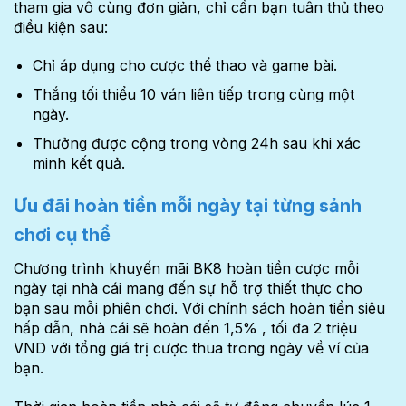
tham gia vô cùng đơn giản, chỉ cần bạn tuân thủ theo
điều kiện sau:
Chỉ áp dụng cho cược thể thao và game bài.
Thắng tối thiểu 10 ván liên tiếp trong cùng một
ngày.
Thưởng được cộng trong vòng 24h sau khi xác
minh kết quả.
Ưu đãi hoàn tiền mỗi ngày tại từng sảnh
chơi cụ thể
Chương trình khuyến mãi BK8 hoàn tiền cược mỗi
ngày tại nhà cái mang đến sự hỗ trợ thiết thực cho
bạn sau mỗi phiên chơi. Với chính sách hoàn tiền siêu
hấp dẫn, nhà cái sẽ hoàn đến 1,5% , tối đa 2 triệu
VND với tổng giá trị cược thua trong ngày về ví của
bạn.