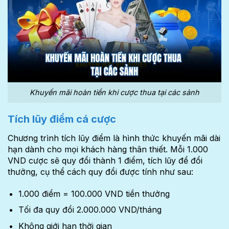
Khuyến mãi hoàn tiền khi cược thua tại các sảnh
Tích lũy điểm cá cược
Chương trình tích lũy điểm là hình thức khuyến mãi dài
hạn dành cho mọi khách hàng thân thiết. Mỗi 1.000
VND cược sẽ quy đổi thành 1 điểm, tích lũy để đổi
thưởng, cụ thể cách quy đổi được tính như sau:
1.000 điểm = 100.000 VND tiền thưởng
Tối đa quy đổi 2.000.000 VND/tháng
Không giới hạn thời gian