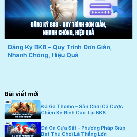
Đăng Ký BK8 – Quy Trình Đơn Giản,
Nhanh Chóng, Hiệu Quả
Bài viết mới
Đá Gà Thomo – Sân Chơi Cá Cược
Chiến Kê Đỉnh Cao Tại BK8
Đá Gà Cựa Sắt – Phương Pháp Giúp
Bet Thủ Chơi Là Thắng Lớn