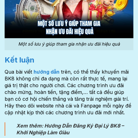
Một số lưu ý giúp tham gia nhận ưu đãi hiệu quả
Kết luận
Qua bài viết
hướng dẫn
trên, có thể thấy khuyến mãi
BK8 không chỉ đa dạng mà còn rất thực tế, mang lại
giá trị thật cho người chơi. Các chương trình ưu đãi
chào mừng, hoàn tiền, tặng điểm,… tất cả đều giúp
bạn có cơ hội chiến thắng và tăng trải nghiệm giải trí.
Hãy theo dõi website nhà cái và Fanpage mỗi ngày để
cập nhật kịp thời các chương trình ưu đãi mới nhất.
Xem thêm:
Hướng Dẫn Đăng Ký Đại Lý BK8 –
Khởi Nghiệp Làm Giàu