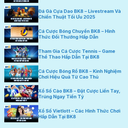
Đá Gà Cựa Dao BK8 – Livestream Và
Chiến Thuật Tối Ưu 2025
Cá Cược Bóng Chuyền BK8 – Hình
Thức Đổi Thưởng Hấp Dẫn
Tham Gia Cá Cược Tennis – Game
Thể Thao Hấp Dẫn Tại BK8
Cá Cược Bóng Rổ BK8 – Kinh Nghiệm
Chơi Hiệu Quả Từ Cao Thủ
Xổ Số Cào BK8 – Đặt Cược Liền Tay,
Trúng Ngay Tiền Tỷ
Xổ Số Vietlott – Các Hình Thức Chơi
Hấp Dẫn Tại BK8