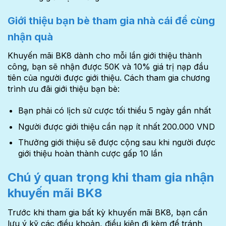
Giới thiệu bạn bè tham gia nhà cái để cùng
nhận quà
Khuyến mãi BK8 dành cho mỗi lần giới thiệu thành
công, bạn sẽ nhận được 50K và 10% giá trị nạp đầu
tiên của người được giới thiệu. Cách tham gia chương
trình ưu đãi giới thiệu bạn bè:
Bạn phải có lịch sử cược tối thiểu 5 ngày gần nhất
Người được giới thiệu cần nạp ít nhất 200.000 VND
Thưởng giới thiệu sẽ được cộng sau khi người được
giới thiệu hoàn thành cược gấp 10 lần
Chú ý quan trọng khi tham gia nhận
khuyến mãi BK8
Trước khi tham gia bất kỳ khuyến mãi BK8, bạn cần
lưu ý kỹ các điều khoản, điều kiện đi kèm để tránh