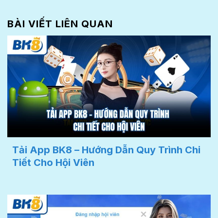
BÀI VIẾT LIÊN QUAN
Tải App BK8 – Hướng Dẫn Quy Trình Chi
Tiết Cho Hội Viên