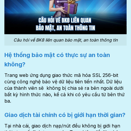
Câu hỏi về BK8 liên quan bảo mật, an toàn thông tin
Hệ thống bảo mật có thực sự an toàn
không?
Trang web ứng dụng giao thức mã hóa SSL 256-bit
cùng công nghệ bảo vệ dữ liệu tiên tiến nhất. Dữ liệu
của thành viên sẽ không bị chia sẻ ra bên ngoài dưới
bất kỳ hình thức nào, kể cả khi có yêu cầu từ bên thứ
ba.
Giao dịch tài chính có bị giới hạn thời gian?
Tại nhà cái, giao dịch nạp/nút đều không bị giới hạn