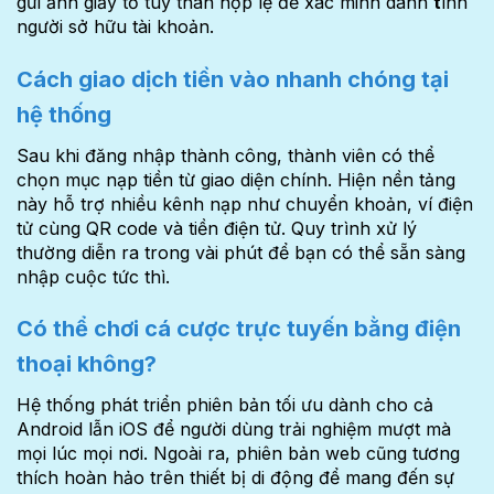
gửi ảnh giấy tờ tùy thân hợp lệ để xác minh danh
t
ính
người sở hữu tài khoản.
Cách giao dịch tiền vào nhanh chóng tại
hệ thống
Sau khi đăng nhập thành công, thành viên có thể
chọn mục nạp tiền từ giao diện chính. Hiện nền tảng
này hỗ trợ nhiều kênh nạp như chuyển khoản, ví điện
tử cùng QR code và tiền điện tử. Quy trình xử lý
thường diễn ra trong vài phút để bạn có thể sẵn sàng
nhập cuộc tức thì.
Có thể chơi cá cược trực tuyến bằng điện
thoại không?
Hệ thống phát triển phiên bản tối ưu dành cho cả
Android lẫn iOS để người dùng trải nghiệm mượt mà
mọi lúc mọi nơi. Ngoài ra, phiên bản web cũng tương
thích hoàn hảo trên thiết bị di động để mang đến sự