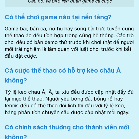
Câu hỏi về BK8 liên quan game cá cược
Có thể chơi game nào tại nền tảng?
Game bài, bắn cá, nổ hũ hay sòng bài trực tuyến cùng
thể thao ảo đều tích hợp trong cùng hệ thống. Các trò
chơi đều có bản demo thử trước khi chơi thật để người
mới trải nghiệm là làm quen với luật chơi trước khi bắt
đầu đặt cược.
Cá cược thể thao có hỗ trợ kèo châu Á
không?
Tỷ lệ kèo châu Á, Â, tài xỉu đều được cập nhật đầy đủ
tại mục thể thao. Người yêu bóng đá, bóng rổ hay
tennis đều có thể theo dõi lịch thi đấu với tỷ lệ kèo,
bảng phân tích chuyên sâu được cập nhật mỗi ngày.
Có chính sách thưởng cho thành viên mới
không?